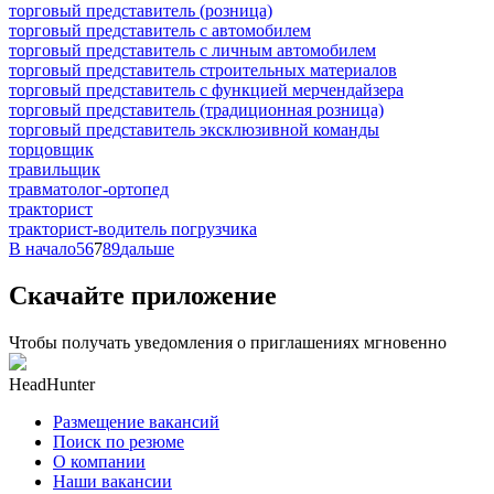
торговый представитель (розница)
торговый представитель с автомобилем
торговый представитель с личным автомобилем
торговый представитель строительных материалов
торговый представитель с функцией мерчендайзера
торговый представитель (традиционная розница)
торговый представитель эксклюзивной команды
торцовщик
травильщик
травматолог-ортопед
тракторист
тракторист-водитель погрузчика
В начало
5
6
7
8
9
дальше
Скачайте приложение
Чтобы получать уведомления о приглашениях мгновенно
HeadHunter
Размещение вакансий
Поиск по резюме
О компании
Наши вакансии