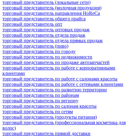
торговый представитель (локальные сети)
торговый представитель (молочная продукция)
торговый представитель направления HoReCa
торговый представитель общего прайса
торговый представитель опт
торговый представитель оптовых продаж
торговый представитель отдела продаж
торговый представитель отдела прямых продаж
торговый представитель (пиво)
торговый представитель по городу
торговый представитель по недвижимости
торговый представитель по продаже автозапчастей
торговый представитель по работе с корпоративными
клиентами
торговый представитель по работе с салонами красоты
торговый представитель по работе с сетевыми клиентами
торговый представитель по развитию территории
торговый представитель по районам
торговый представитель по региону
торговый представитель по салонам красоты
торговый представитель по сетям
торговый представитель (продукты питания)
торговый представитель (профессиональная косметика для
волос)
торговый представитель прямой доставки