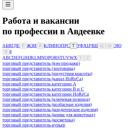
Работа и вакансии
по профессии в Авдеевке
А
Б
В
Г
Д
Е
Ж
З
И
К
Л
М
Н
О
П
Р
С
У
Ф
Х
Ц
Ч
Ш
Э
Ю
Ё
Й
Т
Щ
Ы
#
Я
A
B
C
D
E
F
G
H
I
J
K
L
M
N
O
P
Q
R
S
T
U
V
W
X
Y
Z
торговый представитель (вэн-продажи)
торговый представитель (зоотовары)
торговый представитель (индустрия красоты)
торговый представитель (канал HoReCa)
торговый представитель категории A
торговый представитель категории B и C
торговый представитель категории HoReCa
торговый представитель (ключевая розница)
торговый представитель (колбасные изделия)
торговый представитель (кондитерские изделия)
торговый представитель (корма для животных)
торговый представитель (косметика)
торговый представитель-курьер