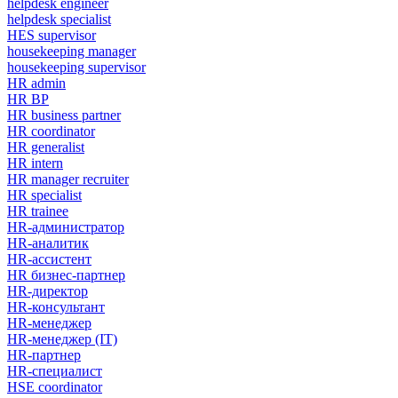
helpdesk engineer
helpdesk specialist
HES supervisor
housekeeping manager
housekeeping supervisor
HR admin
HR BP
HR business partner
HR coordinator
HR generalist
HR intern
HR manager recruiter
HR specialist
HR trainee
HR-администратор
HR-аналитик
HR-ассистент
HR бизнес-партнер
HR-директор
HR-консультант
HR-менеджер
HR-менеджер (IT)
HR-партнер
HR-специалист
HSE coordinator