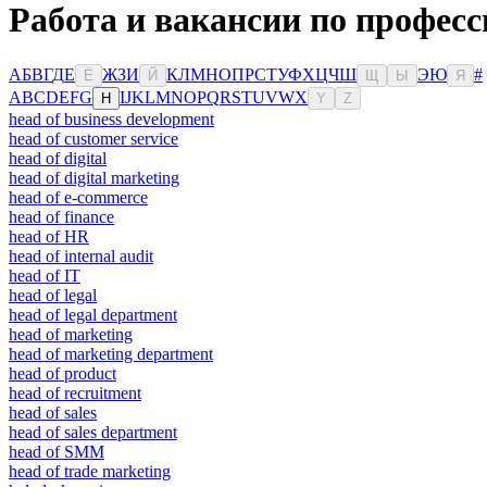
Работа и вакансии по професс
А
Б
В
Г
Д
Е
Ж
З
И
К
Л
М
Н
О
П
Р
С
Т
У
Ф
Х
Ц
Ч
Ш
Э
Ю
#
Ё
Й
Щ
Ы
Я
A
B
C
D
E
F
G
I
J
K
L
M
N
O
P
Q
R
S
T
U
V
W
X
H
Y
Z
head of business development
head of customer service
head of digital
head of digital marketing
head of e-commerce
head of finance
head of HR
head of internal audit
head of IT
head of legal
head of legal department
head of marketing
head of marketing department
head of product
head of recruitment
head of sales
head of sales department
head of SMM
head of trade marketing