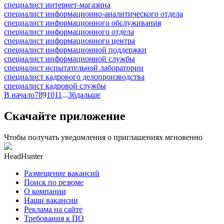
специалист интернет-магазина
специалист информационно-аналитического отдела
специалист информационного обслуживания
специалист информационного отдела
специалист информационного центра
специалист информационной поддержки
специалист информационной службы
специалист испытательной лаборатории
специалист кадрового делопроизводства
специалист кадровой службы
В начало
7
8
9
10
11
...
36
дальше
Скачайте приложение
Чтобы получать уведомления о приглашениях мгновенно
HeadHunter
Размещение вакансий
Поиск по резюме
О компании
Наши вакансии
Реклама на сайте
Требования к ПО