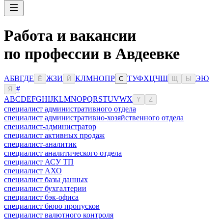
Работа и вакансии
по профессии в Авдеевке
А
Б
В
Г
Д
Е
Ж
З
И
К
Л
М
Н
О
П
Р
Т
У
Ф
Х
Ц
Ч
Ш
Э
Ю
Ё
Й
С
Щ
Ы
#
Я
A
B
C
D
E
F
G
H
I
J
K
L
M
N
O
P
Q
R
S
T
U
V
W
X
Y
Z
специалист административного отдела
специалист административно-хозяйственного отдела
специалист-администратор
специалист активных продаж
специалист-аналитик
специалист аналитического отдела
специалист АСУ ТП
специалист АХО
специалист базы данных
специалист бухгалтерии
специалист бэк-офиса
специалист бюро пропусков
специалист валютного контроля