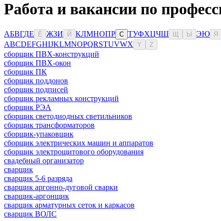
Работа и вакансии по професс
А
Б
В
Г
Д
Е
Ж
З
И
К
Л
М
Н
О
П
Р
Т
У
Ф
Х
Ц
Ч
Ш
Э
Ю
Ё
Й
С
Щ
Ы
Я
A
B
C
D
E
F
G
H
I
J
K
L
M
N
O
P
Q
R
S
T
U
V
W
X
Y
Z
сборщик ПВХ-конструкций
сборщик ПВХ-окон
сборщик ПК
сборщик поддонов
сборщик подписей
сборщик рекламных конструкций
сборщик РЭА
сборщик светодиодных светильников
сборщик трансформаторов
сборщик-упаковщик
сборщик электрических машин и аппаратов
сборщик электрощитового оборудования
свадебный организатор
сварщик
сварщик 5-6 разряда
сварщик аргонно-дуговой сварки
сварщик-аргонщик
сварщик арматурных сеток и каркасов
сварщик ВОЛС