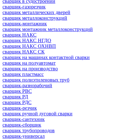
сварщик в судостроении
сварщик-газорезчик
сварщик металлических дверей
сварщик металлоконструкций
сварщик-монтажник
сварщик монтажник металлоконструкций
сварщик НАКС
сварщик НАКС НГДО
сварщик НАКС ОХНВП
сварщик НАКС СК
сварщик на машинах контактной сварки
сварщик на полуавтомат
сварщик на производство
сварщик пластмасс
сварщик полиэтиленовых труб
сварщик-разнорабочий
сварщик РВС
сварщик РД
сварщик РДС
сварщик-резчик
сварщик ручной дуговой сварки
сварщик-сантехник
сварщик-сборщик
сварщик трубопроводов
сварщик-универсал