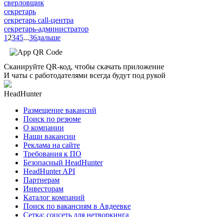
сверловщик
секретарь
секретарь call-центра
секретарь-администратор
1
2
3
4
5
...
36
дальше
Сканируйте QR-код, чтобы скачать приложение
И чаты с работодателями всегда будут под рукой
HeadHunter
Размещение вакансий
Поиск по резюме
О компании
Наши вакансии
Реклама на сайте
Требования к ПО
Безопасный HeadHunter
HeadHunter API
Партнерам
Инвесторам
Каталог компаний
Поиск по вакансиям в Авдеевке
Сетка: соцсеть для нетворкинга