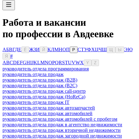
Работа и вакансии
по профессии в Авдеевке
А
Б
В
Г
Д
Е
Ж
З
И
К
Л
М
Н
О
П
С
Т
У
Ф
Х
Ц
Ч
Ш
Э
Ю
Ё
Й
Р
Щ
Ы
#
Я
A
B
C
D
E
F
G
H
I
J
K
L
M
N
O
P
Q
R
S
T
U
V
W
X
Y
Z
руководитель отдела программирования
руководитель отдела продаж
руководитель отдела продаж (B2B)
руководитель отдела продаж (B2C)
руководитель отдела продаж call-центр
руководитель отдела продаж (HoReCa)
руководитель отдела продаж IT
руководитель отдела продаж автозапчастей
руководитель отдела продаж автомобилей
руководитель отдела продаж автомобилей с пробегом
руководитель отдела продаж в агентство недвижимости
руководитель отдела продаж вторичной недвижимости
руководитель отдела продаж загородной недвижимости