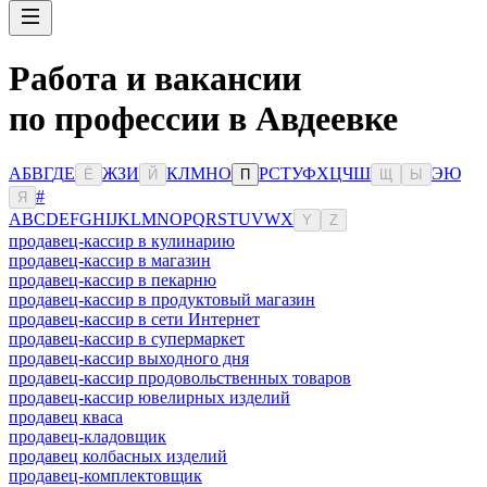
Работа и вакансии
по профессии в Авдеевке
А
Б
В
Г
Д
Е
Ж
З
И
К
Л
М
Н
О
Р
С
Т
У
Ф
Х
Ц
Ч
Ш
Э
Ю
Ё
Й
П
Щ
Ы
#
Я
A
B
C
D
E
F
G
H
I
J
K
L
M
N
O
P
Q
R
S
T
U
V
W
X
Y
Z
продавец-кассир в кулинарию
продавец-кассир в магазин
продавец-кассир в пекарню
продавец-кассир в продуктовый магазин
продавец-кассир в сети Интернет
продавец-кассир в супермаркет
продавец-кассир выходного дня
продавец-кассир продовольственных товаров
продавец-кассир ювелирных изделий
продавец кваса
продавец-кладовщик
продавец колбасных изделий
продавец-комплектовщик