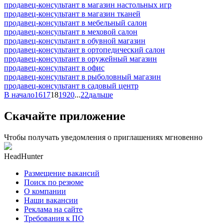
продавец-консультант в магазин настольных игр
продавец-консультант в магазин тканей
продавец-консультант в мебельный салон
продавец-консультант в меховой салон
продавец-консультант в обувной магазин
продавец-консультант в ортопедический салон
продавец-консультант в оружейный магазин
продавец-консультант в офис
продавец-консультант в рыболовный магазин
продавец-консультант в садовый центр
В начало
16
17
18
19
20
...
22
дальше
Скачайте приложение
Чтобы получать уведомления о приглашениях мгновенно
HeadHunter
Размещение вакансий
Поиск по резюме
О компании
Наши вакансии
Реклама на сайте
Требования к ПО