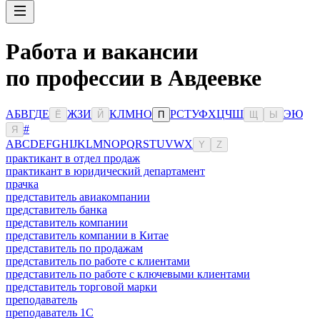
Работа и вакансии
по профессии в Авдеевке
А
Б
В
Г
Д
Е
Ж
З
И
К
Л
М
Н
О
Р
С
Т
У
Ф
Х
Ц
Ч
Ш
Э
Ю
Ё
Й
П
Щ
Ы
#
Я
A
B
C
D
E
F
G
H
I
J
K
L
M
N
O
P
Q
R
S
T
U
V
W
X
Y
Z
практикант в отдел продаж
практикант в юридический департамент
прачка
представитель авиакомпании
представитель банка
представитель компании
представитель компании в Китае
представитель по продажам
представитель по работе с клиентами
представитель по работе с ключевыми клиентами
представитель торговой марки
преподаватель
преподаватель 1С