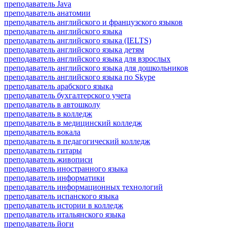
преподаватель Java
преподаватель анатомии
преподаватель английского и французского языков
преподаватель английского языка
преподаватель английского языка (IELTS)
преподаватель английского языка детям
преподаватель английского языка для взрослых
преподаватель английского языка для дошкольников
преподаватель английского языка по Skype
преподаватель арабского языка
преподаватель бухгалтерского учета
преподаватель в автошколу
преподаватель в колледж
преподаватель в медицинский колледж
преподаватель вокала
преподаватель в педагогический колледж
преподаватель гитары
преподаватель живописи
преподаватель иностранного языка
преподаватель информатики
преподаватель информационных технологий
преподаватель испанского языка
преподаватель истории в колледж
преподаватель итальянского языка
преподаватель йоги