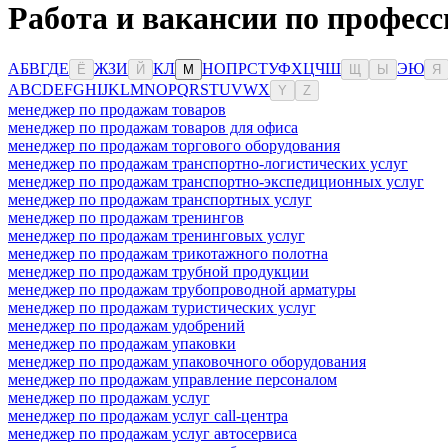
Работа и вакансии по професс
А
Б
В
Г
Д
Е
Ж
З
И
К
Л
Н
О
П
Р
С
Т
У
Ф
Х
Ц
Ч
Ш
Э
Ю
Ё
Й
М
Щ
Ы
Я
A
B
C
D
E
F
G
H
I
J
K
L
M
N
O
P
Q
R
S
T
U
V
W
X
Y
Z
менеджер по продажам товаров
менеджер по продажам товаров для офиса
менеджер по продажам торгового оборудования
менеджер по продажам транспортно-логистических услуг
менеджер по продажам транспортно-экспедиционных услуг
менеджер по продажам транспортных услуг
менеджер по продажам тренингов
менеджер по продажам тренинговых услуг
менеджер по продажам трикотажного полотна
менеджер по продажам трубной продукции
менеджер по продажам трубопроводной арматуры
менеджер по продажам туристических услуг
менеджер по продажам удобрений
менеджер по продажам упаковки
менеджер по продажам упаковочного оборудования
менеджер по продажам управление персоналом
менеджер по продажам услуг
менеджер по продажам услуг call-центра
менеджер по продажам услуг автосервиса