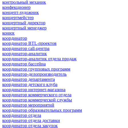
контрольный механик
конфекционер
концепт-художник
концертмейстер
концертный директор
концертный менеджер
конюх
координатор
координатор BTL-проектов
координатор call-центра
координатор-аналитик
координатор-аналитик отдела продаж
координатор бассейна
координатор групповых программ
координатор-делопроизводитель
координатор департамента
координатор детского клуба
координатор интернет-магазина
координатор коммерческого отдела
координатор коммерческой службы
координатор мероприятий
координатор образовательных программ
координатор отдела
координатор отдела доставки
координатор отдела закупок