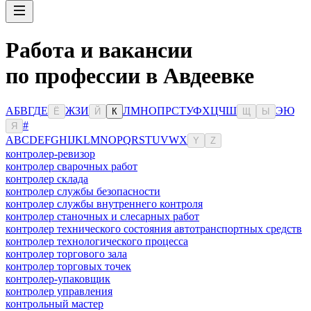
Работа и вакансии
по профессии в Авдеевке
А
Б
В
Г
Д
Е
Ж
З
И
Л
М
Н
О
П
Р
С
Т
У
Ф
Х
Ц
Ч
Ш
Э
Ю
Ё
Й
К
Щ
Ы
#
Я
A
B
C
D
E
F
G
H
I
J
K
L
M
N
O
P
Q
R
S
T
U
V
W
X
Y
Z
контролер-ревизор
контролер сварочных работ
контролер склада
контролер службы безопасности
контролер службы внутреннего контроля
контролер станочных и слесарных работ
контролер технического состояния автотранспортных средств
контролер технологического процесса
контролер торгового зала
контролер торговых точек
контролер-упаковщик
контролер управления
контрольный мастер