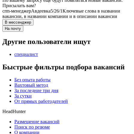
По вашему запросу ещё будут появляться новые вакансии.
Присылать вам?
crm-менеджер
Авдеевка
5/2
6/1
Ключевые слова в названии
вакансии, в названии компании и в описании вакансии
В мессенджер
На почту
Другие пользователи ищут
специалист
Быстрые фильтры подбора вакансий
Без опыта работы
Вахтовый метод
За последние три дня
За сутки
От прямых работодателей
HeadHunter
Размещение вакансий
Поиск по резюме
О компании