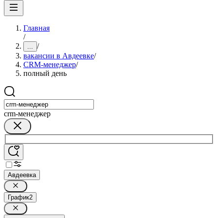
Главная
/
/
...
вакансии в Авдеевке
/
CRM-менеджер
/
полный день
crm-менеджер
Авдеевка
График
2