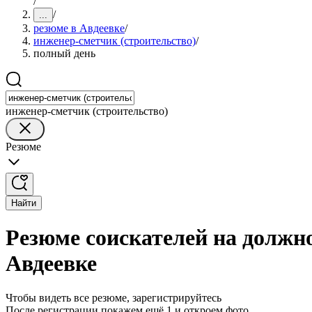
/
/
...
резюме в Авдеевке
/
инженер-сметчик (строительство)
/
полный день
инженер-сметчик (строительство)
Резюме
Найти
Резюме соискателей на должн
Авдеевке
Чтобы видеть все резюме, зарегистрируйтесь
После регистрации покажем ещё 1 и откроем фото