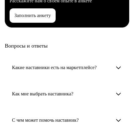
Расскажите нам о своем опыте в анкете
Заполнить анкету
Вопросы и ответы
Какие наставники есть на маркетплейсе?
Карьерные наставники — это HR-
специалисты, карьерные консультанты,
Как мне выбрать наставника?
психологи, резюмерайтеры и менторы.
Умный поиск поможет в три клика выбрать
Менторы работают в ИТ, дизайне, других
наставника для достижения вашей цели.
С чем может помочь наставник?
узкоспециализированных сферах. Они
помогут прокачать навыки, построить