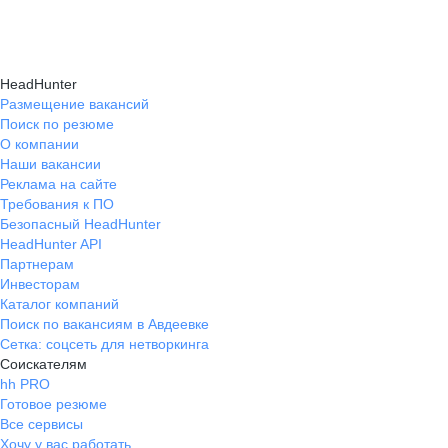
Консультация при смене профессии помогает
нужные работодателям.
текущем месте работы и о том, кому он будет
выявить подходящую сферу деятельности,
полезен, с какими запросами работает.
определить необходимые навыки, подготовить
Вы точно найдёте того, кто вам нужен!
HeadHunter
стратегию обучения и трудоустройства для
Размещение вакансий
Поиск по резюме
уверенного перехода.
О компании
Наши вакансии
Реклама на сайте
Требования к ПО
Безопасный HeadHunter
HeadHunter API
Партнерам
Инвесторам
Каталог компаний
Поиск по вакансиям в Авдеевке
Сетка: соцсеть для нетворкинга
Соискателям
hh PRO
Готовое резюме
Все сервисы
Хочу у вас работать