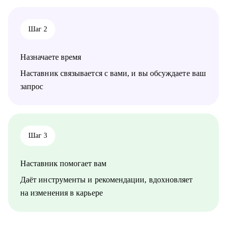
среднего звена
при смене деятельности, перерыве в карьере, в том числе
продолжительный, поиске первой работы в таких сферах как:
Шаг 2
• Административный персонал
• Управление персоналом
• Страхование
Назначаете время
• Продажи / Услуги
• Информационные технологии
Наставник связывается с вами, и вы обсуждаете ваш
запрос
Мой подход в работе – не делаю за вас, делаю вместе с вами.
Шаг 3
Наставник помогает вам
Даёт инструменты и рекомендации, вдохновляет
на изменения в карьере