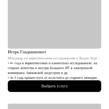
Игорь
Гладышкевич
Менеджер по маркетинговым исследованиям в Яндекс Вертикали / ex-Газпромбанк, Яндекс Маркет, Joom
• 4+ года в маркетинговых и клиентских исследованиях: на
стороне агентства и внутри большого ИТ в электронной
коммерции, банковской индустрии и др.
• За 3 года прошел путь от ассистента до старшего менеджера,
знаю, как работают исследования и исследователи в разных
Выбрать услугу
структурах и масштабах.
• 200+ различных исследовательских проектов для десятков
команд: от бренд маркетинга до продукта.
• Активно занимаюсь внедрением ИИ в исследовательские
процессы.