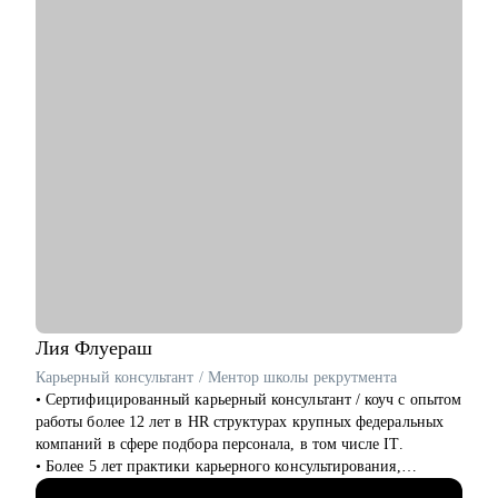
С чем помогу:
• С профессиональной самоидентификацией в любом
возрасте.
• Найти работу (после долгого перерыва, после обучения, в
возрасте 40+ и пр.).
• Составить резюме, которое действительно работает.
• Подготовиться к собеседованию с HR и нанимающим
менеджером.
• Сделать выбор из нескольких вариантов.
• Перейти на фриланс или запустить параллельную карьеру.
• Справиться с выгоранием и синдромом самозванца,
пережить карьерные травмы и кризисы (увольнение,
токсичные коллеги, руководители).
• Поставить цели, которые работают на вас.
Лия
Флуераш
Кому могу помочь:
Карьерный консультант / Ментор школы рекрутмента
Специалистам и профессионалам разного уровня по
• Сертифицированный карьерный консультант / коуч с опытом
направлениям:
работы более 12 лет в HR структурах крупных федеральных
• Продажи
компаний в сфере подбора персонала, в том числе IT.
• Рекрутмент и HR
• Более 5 лет практики карьерного консультирования,
• Консалтинг
построения стратегии поиска, подготовки к интервью и