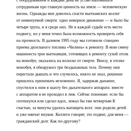
с оборудованием и каждый день не устаю напоминать
сотрудникам про главную ценность на земле — человеческую
жизнь. Однажды мне довелось спасти вьетнамских коллег
от неминуемой смерти: одно неверное движение — и было бы
четыре трупа, и я среди них. Не в каждой судьбе есть место
подвигу, но у меня точно была возможность проверить себя
на прочность. В далеком 1995 году мы готовили станцию
приема дизельного топлива «Чилинь» к ремонту. В мою смену
машиниста трое вьетнамцев, готовящих к ремонту сухой отсек
на монобуе, оказались на волоске от смерти. Внизу, в отсеке
монобуя, я обнаружил три бездыханных тела. Почему они
перестали дышать и что случилось, никто не знал, решение
пришлось принимать мгновенно. Я, задержав дыхание,
спустился к ним в шахту без дыхательного аппарата: вместе
с аппаратом я не проходил в люк. Сейчас понимаю: если бы
споткнулся или сделал вдох, лежал бы там четвертым К
счастью, за минуты удалось вытащить всех: они родили детей
и уже нянчат внуков. Коллеги говорят, это подвиг, для меня —
гражданский долг. Как по-другому?