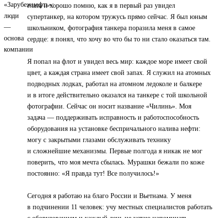
глаза и хорошо помню, как я в первый раз увидел
супертанкер, на котором тружусь прямо сейчас. Я был юным
школьником, фотография танкера поразила меня в самое
сердце: я понял, что хочу во что бы то ни стало оказаться там.
Я попал на флот и увидел весь мир: каждое море имеет свой
цвет, а каждая страна имеет свой запах. Я служил на атомных
подводных лодках, работал на атомном ледоколе и балкере
и в итоге действительно оказался на танкере с той школьной
фотографии. Сейчас он носит название «Чилинь». Моя
задача — поддерживать исправность и работоспособность
оборудования на установке беспричального налива нефти:
могу с закрытыми глазами обслуживать технику
и сложнейшие механизмы. Первые полгода я никак не мог
поверить, что моя мечта сбылась. Мурашки бежали по коже
постоянно: «Я правда тут! Все получилось!»
Сегодня я работаю на благо России и Вьетнама. У меня
в подчинении 11 человек: учу местных специалистов работать