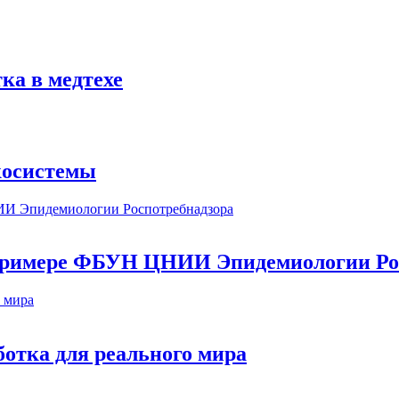
ка в медтехе
косистемы
а примере ФБУН ЦНИИ Эпидемиологии Ро
ботка для реального мира