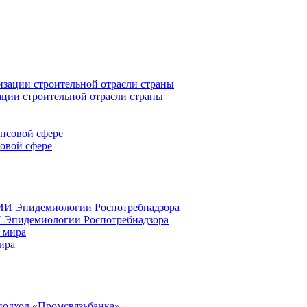
ации строительной отрасли страны
совой сфере
 Эпидемиологии Роспотребнадзора
ира