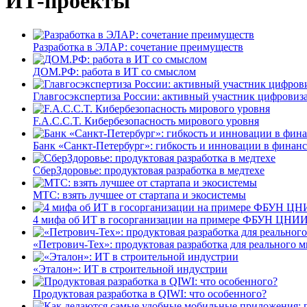
ИТ-проекты
Разработка в ЭЛАР: сочетание преимуществ
ДОМ.РФ: работа в ИТ со смыслом
Главгосэкспертиза России: активный участник цифровиз
F.A.C.C.T. Кибербезопасность мирового уровня
Банк «Санкт-Петербург»: гибкость и инновации в финан
СберЗдоровье: продуктовая разработка в медтехе
МТС: взять лучшее от стартапа и экосистемы
4 мифа об ИТ в госорганизации на примере ФБУН ЦНИИ
«Петрович-Тех»: продуктовая разработка для реального м
«Эталон»: ИТ в строительной индустрии
Продуктовая разработка в QIWI: что особенного?