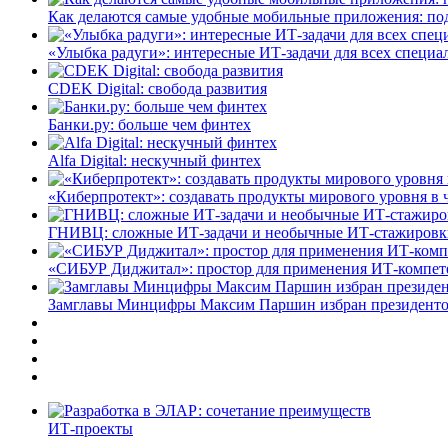
Как делаются самые удобные мобильные приложения: по
«Улыбка радуги»: интересные ИТ-задачи для всех специа
CDEK Digital: свобода развития
Банки.ру: больше чем финтех
Alfa Digital: нескучный финтех
«Киберпротект»: создавать продукты мирового уровня в
ГНИВЦ: сложные ИТ‑задачи и необычные ИТ‑стажировк
«СИБУР Диджитал»: простор для применения ИТ-компе
Замглавы Минцифры Максим Паршин избран президенто
ИТ-проекты