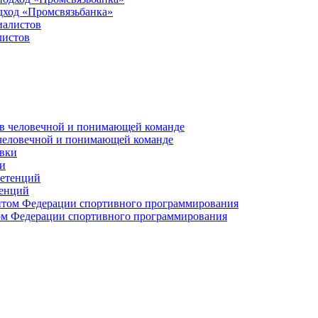
дход «Промсвязьбанка»
листов
 человечной и понимающей команде
и
тенций
м Федерации спортивного программирования