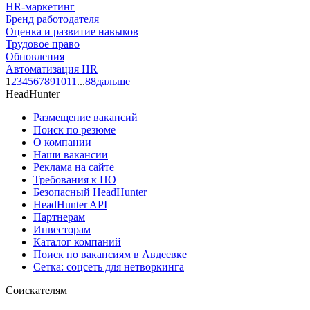
HR-маркетинг
Бренд работодателя
Оценка и развитие навыков
Трудовое право
Обновления
Автоматизация HR
1
2
3
4
5
6
7
8
9
10
11
...
88
дальше
HeadHunter
Размещение вакансий
Поиск по резюме
О компании
Наши вакансии
Реклама на сайте
Требования к ПО
Безопасный HeadHunter
HeadHunter API
Партнерам
Инвесторам
Каталог компаний
Поиск по вакансиям в Авдеевке
Сетка: соцсеть для нетворкинга
Соискателям