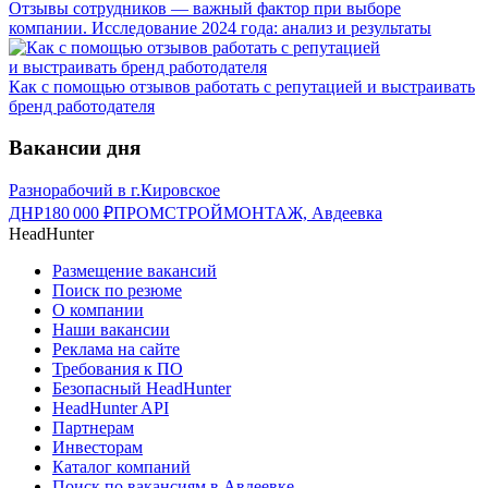
Отзывы сотрудников — важный фактор при выборе
компании. Исследование 2024 года: анализ и результаты
Как с помощью отзывов работать с репутацией и выстраивать
бренд работодателя
Вакансии дня
Разнорабочий в г.Кировское
ДНР
180 000
₽
ПРОМСТРОЙМОНТАЖ, Авдеевка
HeadHunter
Размещение вакансий
Поиск по резюме
О компании
Наши вакансии
Реклама на сайте
Требования к ПО
Безопасный HeadHunter
HeadHunter API
Партнерам
Инвесторам
Каталог компаний
Поиск по вакансиям в Авдеевке