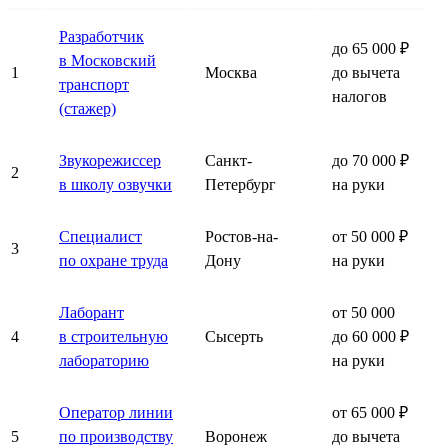
Разработчик
до 65 000 ₽
в Московский
1
Москва
до вычета
транспорт
налогов
(стажер)
Звукорежиссер
Санкт-
до 70 000 ₽
2
в школу озвучки
Петербург
на руки
Специалист
Ростов-на-
от 50 000 ₽
3
по охране труда
Дону
на руки
Лаборант
от 50 000
4
в строительную
Сысерть
до 60 000 ₽
лабораторию
на руки
Оператор линии
от 65 000 ₽
5
по производству
Воронеж
до вычета