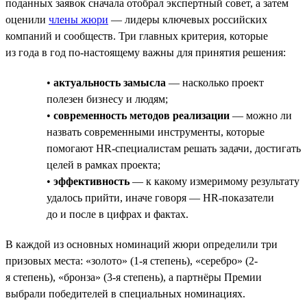
поданных заявок сначала отобрал экспертный совет, а затем
оценили
члены жюри
— лидеры ключевых российских
компаний и сообществ. Три главных критерия, которые
из года в год по-настоящему важны для принятия решения:
•
актуальность замысла
— насколько проект
полезен бизнесу и людям;
•
современность методов реализации
— можно ли
назвать современными инструменты, которые
помогают HR-специалистам решать задачи, достигать
целей в рамках проекта;
•
эффективность
— к какому измеримому результату
удалось прийти, иначе говоря — HR-показатели
до и после в цифрах и фактах.
В каждой из основных номинаций жюри определили три
призовых места: «золото» (1-я степень), «серебро» (2-
я степень), «бронза» (3-я степень), а партнёры Премии
выбрали победителей в специальных номинациях.