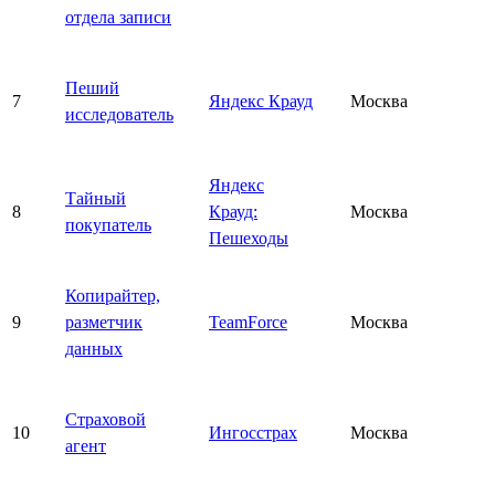
отдела записи
Пеший
7
Яндекс Крауд
Москва
исследователь
Яндекс
Тайный
8
Крауд:
Москва
покупатель
Пешеходы
Копирайтер,
9
разметчик
TeamForce
Москва
данных
Страховой
10
Ингосстрах
Москва
агент