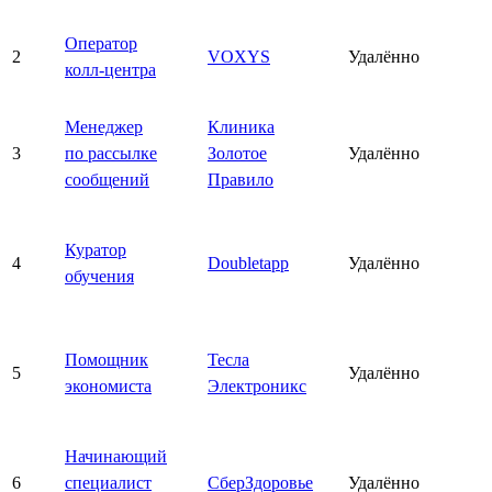
Оператор
2
VOXYS
Удалённо
колл-центра
Менеджер
Клиника
3
по рассылке
Золотое
Удалённо
сообщений
Правило
Куратор
4
Doubletapp
Удалённо
обучения
Помощник
Тесла
5
Удалённо
экономиста
Электроникс
Начинающий
6
специалист
СберЗдоровье
Удалённо