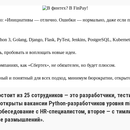
ило: «Инициативы — отлично. Ошибки — нормально, даже если пр
3, Golang, Django, Flask, PyTest, Jenkins, PostgreSQL, Kubernetes
ь, пробовать и воплощать новые идеи.
паниях, как «Сбертех», не обязателен, но будет плюсом.
ный и понятный для всех подход, минимум бюрократии, открытос
стоит из 25 сотрудников — это разработчики, тест
 открыты вакансии Python-разработчиков уровня mid
собеседование с HR-специалистом, второе — с тим
е размышлений».