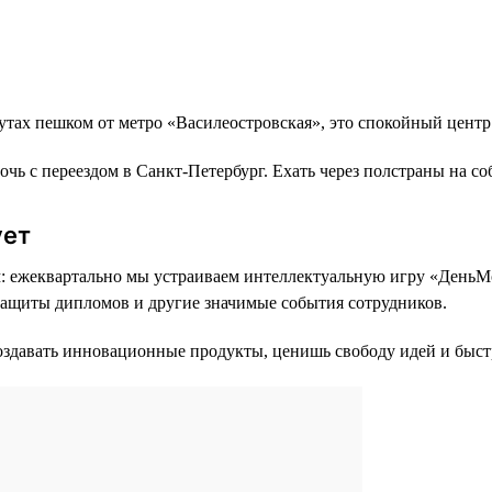
тах пешком от метро «Василеостровская», это спокойный центр
чь с переездом в Санкт-Петербург. Ехать через полстраны на с
ует
: ежеквартально мы устраиваем интеллектуальную игру «ДеньМо
защиты дипломов и другие значимые события сотрудников.
 создавать инновационные продукты, ценишь свободу идей и быс