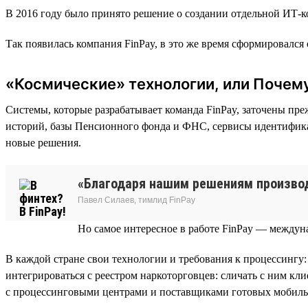
В 2016 году было принято решение о создании отдельной ИТ-
Так появилась компания FinPay, в это же время сформировался 
«Космические» технологии, или Почему
Cистемы, которые разрабатывает команда FinPay, заточены пр
историй, базы Пенсионного фонда и ФНС, сервисы идентификац
новые решения.
«Благодаря нашим решениям производ
Павел Силаев, тимлид FinPay
Но самое интересное в работе FinPay — междун
В каждой стране свои технологии и требования к процессингу:
интегрироваться с реестром наркоторговцев: сличать с ним кл
с процессинговыми центрами и поставщиками готовых мобиль