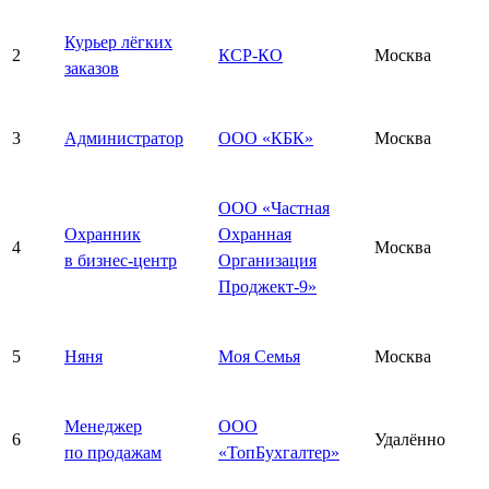
Курьер лёгких
2
КСР-КО
Москва
заказов
3
Администратор
ООО «КБК»
Москва
ООО «Частная
Охранник
Охранная
4
Москва
в бизнес-центр
Организация
Проджект-9»
5
Няня
Моя Семья
Москва
Менеджер
ООО
6
Удалённо
по продажам
«ТопБухгалтер»