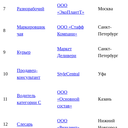
ООО
7
Разнорабочий
Москва
«ЭкоПлантТ»
Маркировщик
ООО «Стафф
Санкт-
8
чая
Компани»
Петербург
Маркет
Санкт-
9
Курьер
Деливери
Петербург
Продавец-
10
StyleCentral
Уфа
консультант
ООО
Водитель
11
«Основной
Казань
категории С
состав»
ООО
Нижний
12
Слесарь
«Резидент»
Новгород