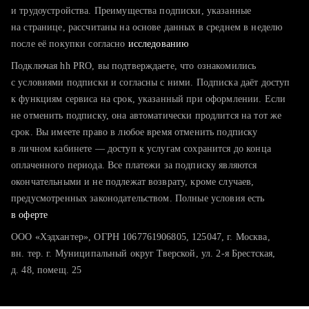
тратите много времени на поиск и вручную поднимаете
и трудоустройства. Преимущества подписки, указанные
резюме
на странице, рассчитаны на основе данных в среднем в неделю
после её покупки согласно
хотите сравнить себя с конкурентами и оценить шансы
исследованию
Подключая hh PRO, вы подтверждаете, что ознакомились
с условиями подписки и согласны с ними. Подписка даёт доступ
к функциям сервиса на срок, указанный при оформлении. Если
не отменить подписку, она автоматически продлится на тот же
срок. Вы имеете право в любое время отменить подписку
в личном кабинете — доступ к услугам сохранится до конца
оплаченного периода. Все платежи за подписку являются
окончательными и не подлежат возврату, кроме случаев,
предусмотренных законодательством. Полные условия есть
в оферте
ООО «Хэдхантер», ОГРН 1067761906805, 125047, г. Москва,
вн. тер. г. Муниципальный округ Тверской, ул. 2-я Брестская,
д. 48, помещ. 25